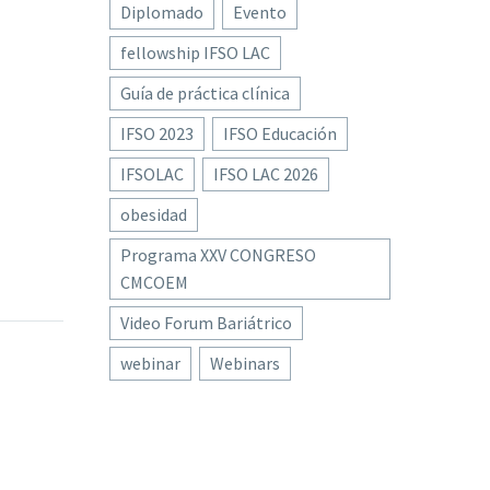
Diplomado
Evento
fellowship IFSO LAC
Guía de práctica clínica
IFSO 2023
IFSO Educación
IFSOLAC
IFSO LAC 2026
obesidad
Programa XXV CONGRESO
n
CMCOEM
ts
Video Forum Bariátrico
 Y de
webinar
Webinars
écnica y
0 p. m.