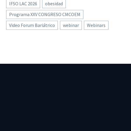
IFSO LAC 2026
obesidad
Programa XXV CONGRESO CMCOEM
Video Forum Bariátrico
webinar
Webinars