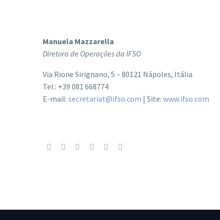
Manuela Mazzarella
Diretora de Operações da IFSO
Via Rione Sirignano, 5 – 80121 Nápoles, Itália
Tel.: +39 081 668774
E-mail:
secretariat@ifso.com
| Site:
www.ifso.com