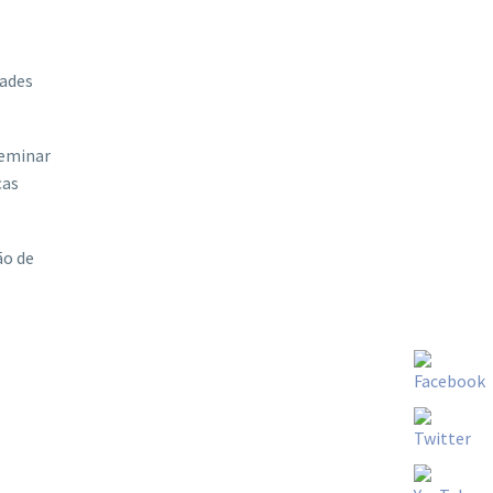
dades
seminar
ças
ão de