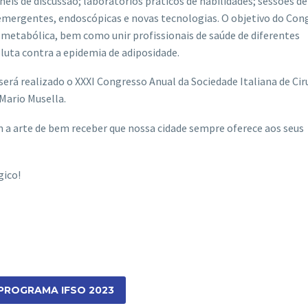
néis de discussão; laboratórios práticos de habilidades; sessões de
 emergentes, endoscópicas e novas tecnologias. O objetivo do Con
 e metabólica, bem como unir profissionais de saúde de diferentes
 luta contra a epidemia de adiposidade.
será realizado o
XXXI Congresso Anual da Sociedade Italiana de Cir
 Mario Musella.
m a arte de bem receber que nossa cidade sempre oferece aos seus
ico!
PROGRAMA IFSO 2023